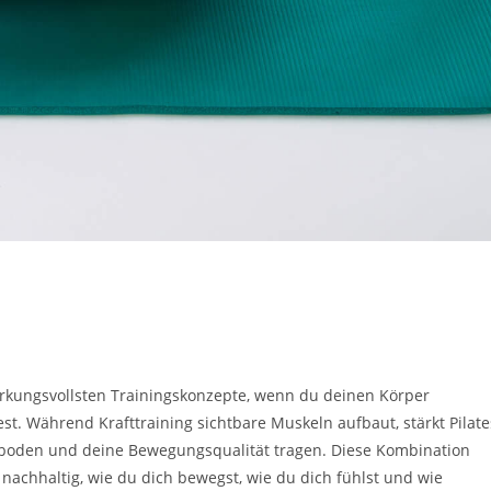
wirkungsvollsten Trainingskonzepte, wenn du deinen Körper
est. Während Krafttraining sichtbare Muskeln aufbaut, stärkt Pilate
enboden und deine Bewegungsqualität tragen. Diese Kombination
t nachhaltig, wie du dich bewegst, wie du dich fühlst und wie