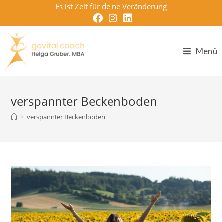
Zum
Es ist Zeit für deine Veränderung
Inhalt
springen
Menü
verspannter Beckenboden
>
verspannter Beckenboden