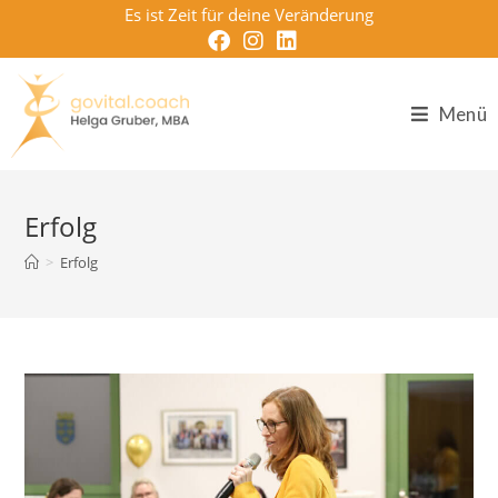
Zum
Es ist Zeit für deine Veränderung
Inhalt
springen
Menü
Erfolg
>
Erfolg