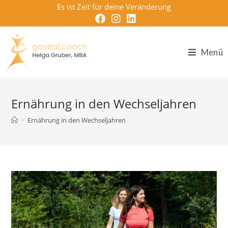
Zum
Es ist Zeit für deine Veränderung
Inhalt
springen
Menü
Ernährung in den Wechseljahren
>
Ernährung in den Wechseljahren