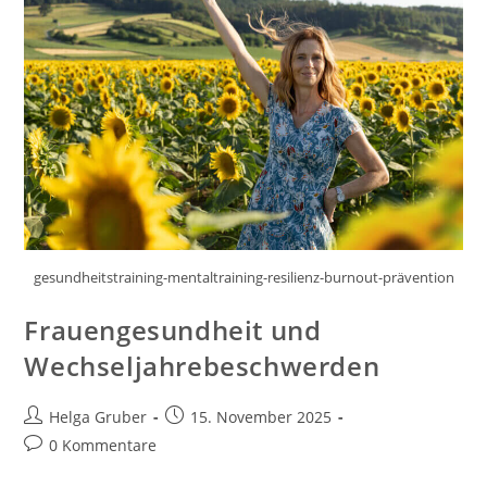
gesundheitstraining-mentaltraining-resilienz-burnout-prävention
Frauengesundheit und
Wechseljahrebeschwerden
Beitrags-
Beitrag
Helga Gruber
15. November 2025
Autor:
veröffentlicht:
Beitrags-
0 Kommentare
Kommentare: