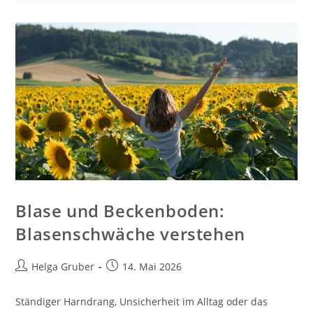
KI
Mit
Der
Mentalen
Gesundheit
Macht
Blase und Beckenboden:
Blasenschwäche verstehen
Beitrags-
Beitrag
Helga Gruber
14. Mai 2026
Autor:
veröffentlicht:
Ständiger Harndrang, Unsicherheit im Alltag oder das