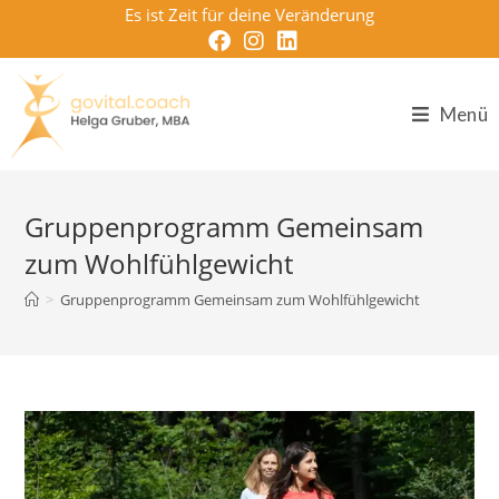
Zum
Es ist Zeit für deine Veränderung
Inhalt
springen
Menü
Gruppenprogramm Gemeinsam
zum Wohlfühlgewicht
>
Gruppenprogramm Gemeinsam zum Wohlfühlgewicht