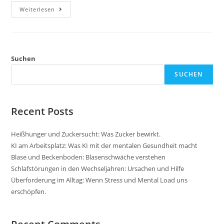
Immunsystem
Weiterlesen
Im
Herbst
Stärken
–
Was
Wirklich
Hilft
Suchen
SUCHEN
Recent Posts
Heißhunger und Zuckersucht: Was Zucker bewirkt.
KI am Arbeitsplatz: Was KI mit der mentalen Gesundheit macht
Blase und Beckenboden: Blasenschwäche verstehen
Schlafstörungen in den Wechseljahren: Ursachen und Hilfe
Überforderung im Alltag: Wenn Stress und Mental Load uns
erschöpfen.