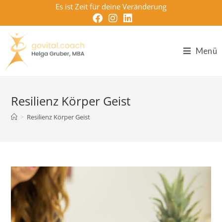
Zum
Es ist Zeit für deine Veränderung
Inhalt
springen
Menü
Resilienz Körper Geist
>
Resilienz Körper Geist