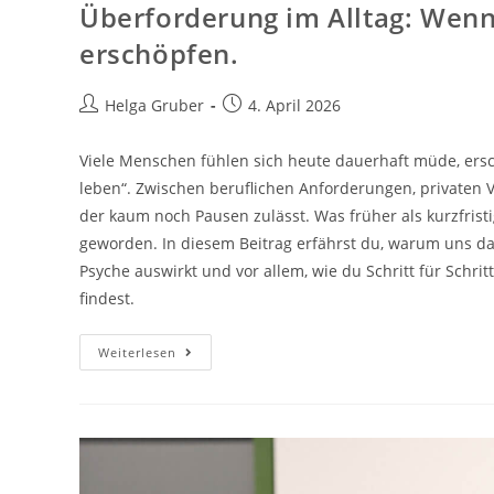
Überforderung im Alltag: Wenn
erschöpfen.
Beitrags-
Beitrag
Helga Gruber
4. April 2026
Autor:
veröffentlicht:
Viele Menschen fühlen sich heute dauerhaft müde, ersch
leben“. Zwischen beruflichen Anforderungen, privaten V
der kaum noch Pausen zulässt. Was früher als kurzfrist
geworden. In diesem Beitrag erfährst du, warum uns das
Psyche auswirkt und vor allem, wie du Schritt für Schrit
findest.
Überforderung
Weiterlesen
Im
Alltag:
Wenn
Stress
Und
Mental
Load
Uns
Erschöpfen.