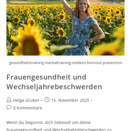
gesundheitstraining-mentaltraining-resilienz-burnout-prävention
Frauengesundheit und
Wechseljahrebeschwerden
Beitrags-
Beitrag
Helga Gruber
15. November 2025
Autor:
veröffentlicht:
Beitrags-
0 Kommentare
Kommentare:
Wenn du beginnst, dich liebevoll um deine
Frauengesundheit und Wechseljahrebeschwerden zu