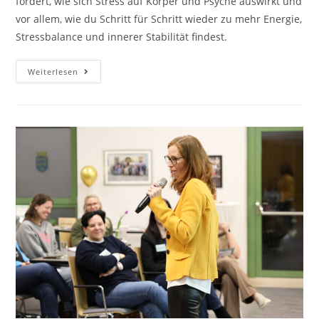
fordert, wie sich Stress auf Körper und Psyche auswirkt und
vor allem, wie du Schritt für Schritt wieder zu mehr Energie,
Stressbalance und innerer Stabilität findest.
Überforderung
Weiterlesen
Im
Alltag:
Wenn
Stress
Und
Mental
Load
Uns
Erschöpfen.