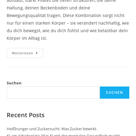
aufbaut, stärkt Pilates die tiefen Strukturen, die deine
Haltung, deinen Beckenboden und deine
Bewegungsqualität tragen. Diese Kombination sorgt nicht
nur für einen starken Körper – sie verändert nachhaltig, wie
du dich bewegst, wie du dich fühlst und wie belastbar dein
Körper im Alltag ist.
Pilates
Weiterlesen
Und
Krafttraining
Suchen
SUCHEN
Recent Posts
Heißhunger und Zuckersucht: Was Zucker bewirkt.
KI am Arbeitsplatz: Was KI mit der mentalen Gesundheit macht